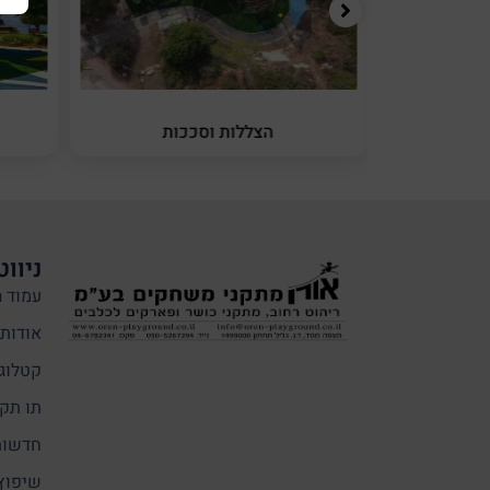
יניה
הצללות וסככות
ניווט
עמוד ה
אודותי
קטלוג
תו תקן
חדשות
שיפוץ