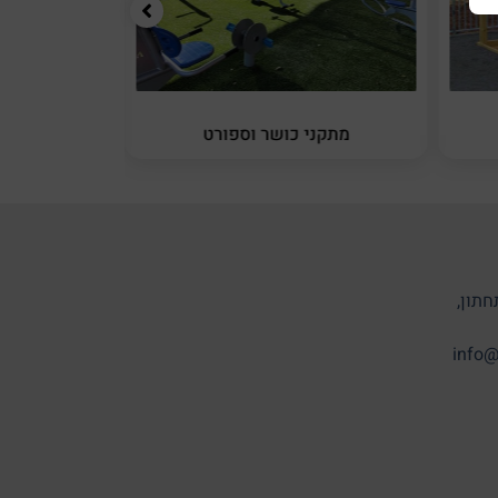
מתקני כושר וספורט
מתקני 
חתון,