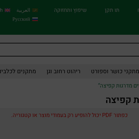
תו תקן
שיפוץ ותחזוקה
العربية
sh
Русский
תקני כושר וספורט
ריהוט רחוב וגן
מתקנים לכלבים
ים מדרגות קפיצה”
ת קפיצה
כפתור PDF יכול להופיע רק בעמודי מוצר או קטגוריה.