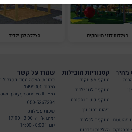
הצללות לגני משחקים
הצללה לגן ילדים
 מהיר
קטגוריות מובילות
שמרו על קשר
בית
מתקני משחקים
כתובת: מצפה מסד, ד.נ גליל ת
מיקוד 1499000
נו
מתקנים לגני ילדים
מייל: info@oren-playground.co.il
מתקני כושר וספורט
050-5267294
ריהוט רחוב וגן
שעות פעילות:
ימים א' - ה' 8:00 - 17:00
 מהשטח
מתקנים לכלבים
יום ו' 8:00 - 14:00
 ותחזוקת
הצללות וסככות