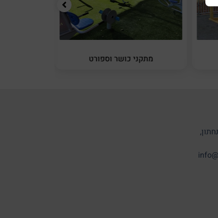
מתקני כושר וספורט
מתקני 
חתון,