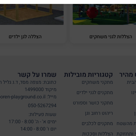
הצללות לגני משחקים
הצללה לגן ילדים
 מהיר
קטגוריות מובילות
שמרו על קשר
בית
מתקני משחקים
כתובת: מצפה מסד, ד.נ גליל ת
מיקוד 1499000
נו
מתקנים לגני ילדים
מייל: info@oren-playground.co.il
מתקני כושר וספורט
050-5267294
ריהוט רחוב וגן
שעות פעילות:
ימים א' - ה' 8:00 - 17:00
 מהשטח
מתקנים לכלבים
יום ו' 8:00 - 14:00
 ותחזוקת
הצללות וסככות