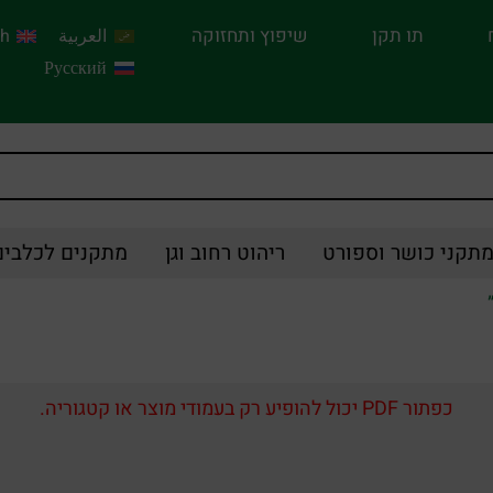
תו תקן
שיפוץ ותחזוקה
العربية
sh
Русский
תקני כושר וספורט
ריהוט רחוב וגן
מתקנים לכלבים
כפתור PDF יכול להופיע רק בעמודי מוצר או קטגוריה.