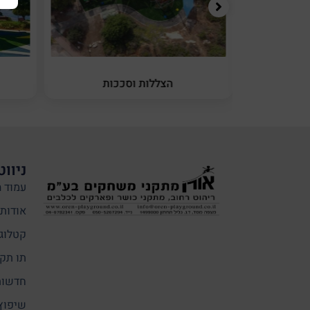
יניה
הצללות וסככות
ניווט
עמוד ה
אודותי
קטלוג
תו תקן
חדשות
שיפוץ