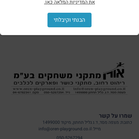
את המדיניות המלאה כאן.
הצללות וסככות
הבנתי וקיבלתי
שמרו על קשר
כתובת: מצפה מסד, ד.נ גליל תחתון, מיקוד 1499000
מייל: info@oren-playground.co.il
050-5267294