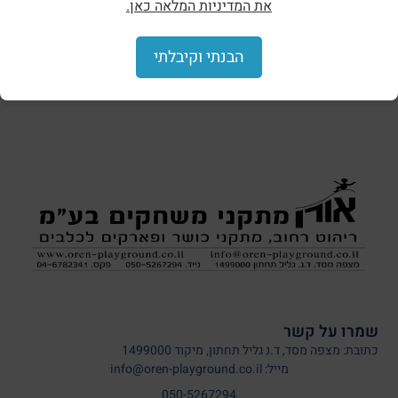
את המדיניות המלאה כאן.
הצללות וסככות
הבנתי וקיבלתי
שמרו על קשר
כתובת: מצפה מסד, ד.נ גליל תחתון, מיקוד 1499000
מייל: info@oren-playground.co.il
050-5267294