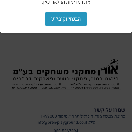
את המדיניות המלאה כאן.
הצללות וסככות
הבנתי וקיבלתי
שמרו על קשר
כתובת: מצפה מסד, ד.נ גליל תחתון, מיקוד 1499000
מייל: info@oren-playground.co.il
050-5267294