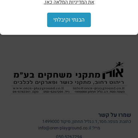
את המדיניות המלאה כאן.
הצללות וסככות
הבנתי וקיבלתי
שמרו על קשר
כתובת: מצפה מסד, ד.נ גליל תחתון, מיקוד 1499000
מייל: info@oren-playground.co.il
050-5267294