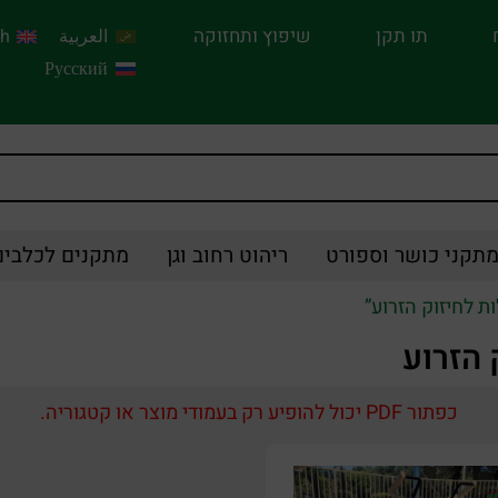
תו תקן
שיפוץ ותחזוקה
العربية
sh
Русский
תקני כושר וספורט
ריהוט רחוב וגן
מתקנים לכלבים
ת לחיזוק הזרוע”
הזרוע
כפתור PDF יכול להופיע רק בעמודי מוצר או קטגוריה.