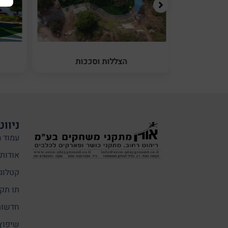
יניה
הצללות וסככות
ניווט
עמוד ה
אודותי
קטלוג
תו תקן
חדשות
שיפוץ