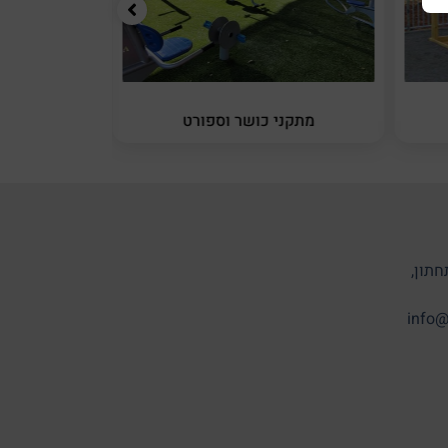
מתקני כושר וספורט
מתקני 
חתון,