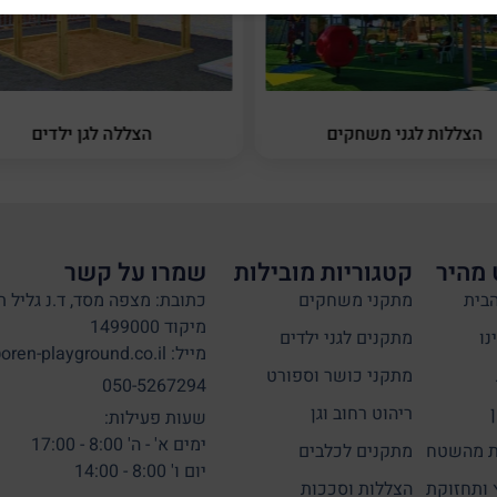
הצללות לגני משחקים
הצללה לגן ילדים
 מהיר
קטגוריות מובילות
שמרו על קשר
בית
מתקני משחקים
כתובת: מצפה מסד, ד.נ גליל ת
מיקוד 1499000
נו
מתקנים לגני ילדים
מייל: info@oren-playground.co.il
מתקני כושר וספורט
050-5267294
ריהוט רחוב וגן
שעות פעילות:
ימים א' - ה' 8:00 - 17:00
 מהשטח
מתקנים לכלבים
יום ו' 8:00 - 14:00
 ותחזוקת
הצללות וסככות