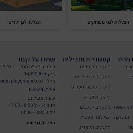
הצללות לגני משחקים
הצללה לגן ילדים
 מהיר
קטגוריות מובילות
שמרו על קשר
בית
מתקני משחקים
כתובת: מצפה מסד, ד.נ גליל ת
מיקוד 1499000
נו
מתקנים לגני ילדים
מייל: info@oren-playground.co.il
מתקני כושר וספורט
050-5267294
ריהוט רחוב וגן
שעות פעילות:
ימים א' - ה' 8:00 - 17:00
 מהשטח
מתקנים לכלבים
יום ו' 8:00 - 14:00
 ותחזוקת
הצללות וסככות
הצהרת נגישות
שר
מתקנים מיוחדים