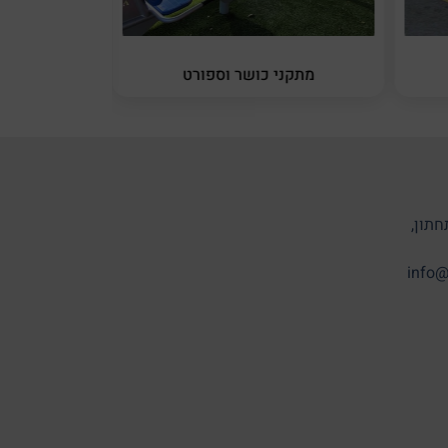
מתקני כושר וספורט
מתקני 
חתון,