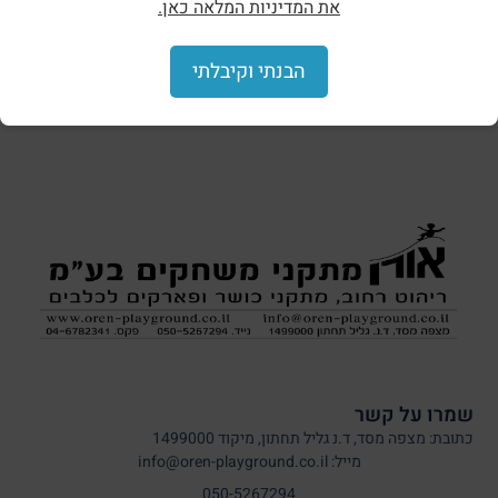
את המדיניות המלאה כאן.
הצללות וסככות
הבנתי וקיבלתי
שמרו על קשר
כתובת: מצפה מסד, ד.נ גליל תחתון, מיקוד 1499000
מייל: info@oren-playground.co.il
050-5267294