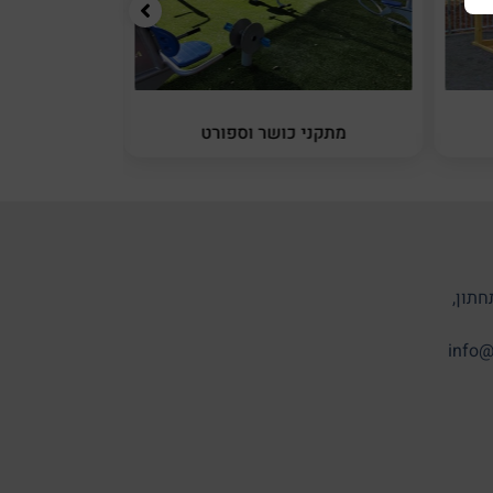
מתקני כושר וספורט
מתקני 
חתון,