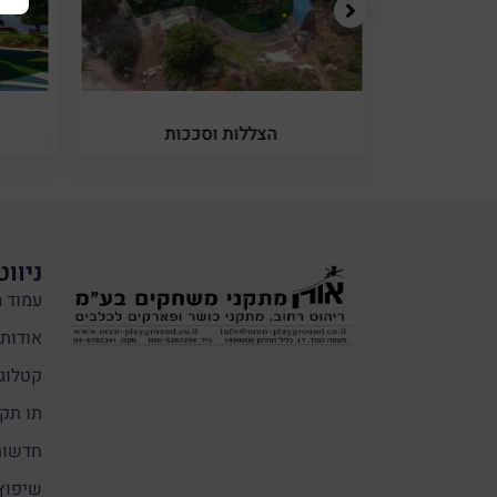
יניה
הצללות וסככות
ניווט
עמוד ה
אודותי
קטלוג
תו תקן
חדשות
שיפוץ