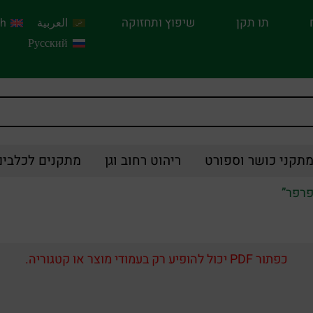
תו תקן
שיפוץ ותחזוקה
العربية
sh
Русский
תקני כושר וספורט
ריהוט רחוב וגן
מתקנים לכלבים
פרפר”
כפתור PDF יכול להופיע רק בעמודי מוצר או קטגוריה.