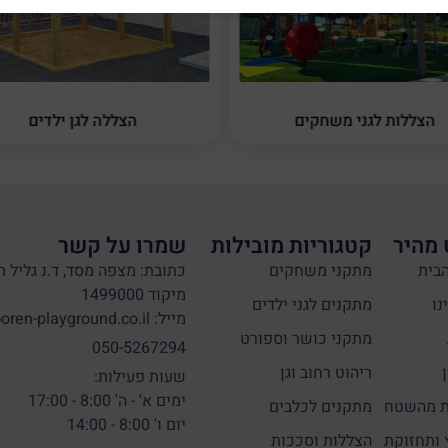
הצללות לגני משחקים
הצללה לגן ילדים
 מהיר
קטגוריות מובילות
שמרו על קשר
בית
מתקני משחקים
כתובת: מצפה מסד, ד.נ גליל ת
מיקוד 1499000
נו
מתקנים לגני ילדים
מייל: info@oren-playground.co.il
מתקני כושר וספורט
050-5267294
ריהוט רחוב וגן
שעות פעילות:
ימים א' - ה' 8:00 - 17:00
 מהשטח
מתקנים לכלבים
יום ו' 8:00 - 14:00
 ותחזוקת
הצללות וסככות