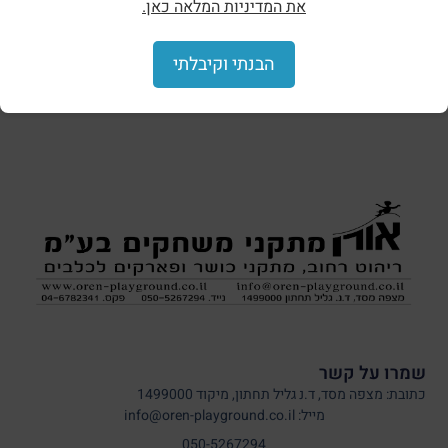
את המדיניות המלאה כאן.
הצללות וסככות
הבנתי וקיבלתי
שמרו על קשר
כתובת: מצפה מסד, ד.נ גליל תחתון, מיקוד 1499000
מייל: info@oren-playground.co.il
050-5267294