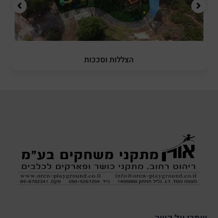
הצללות וסככות