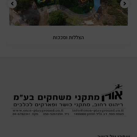
הצללות וסככות