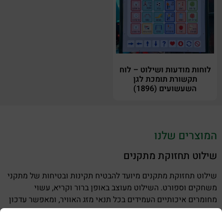
לוחות מודעות ושילוט – לוח
תקשורת תומכת לגן
השעשועים (1896)
המוצרים שלנו
שילוט תחזוקת מתקנים
שילוט תחזוקת מתקנים מיועד להבטיח תקינות ובטיחות של מתקני
משחקים וספורט. השילוט מעוצב באופן ברור וקריא, עשוי
מחומרים איכותיים העמידים בכל תנאי מזג האוויר, ומאפשר עדכון
והחלפת מידע בקלות ובמהירות.