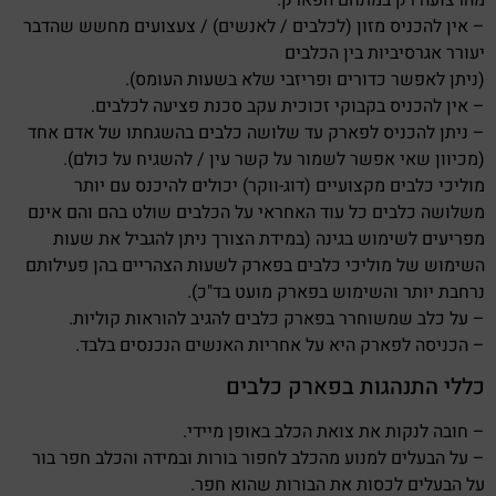
מהרצועה רק במתחם הפארק.
– אין להכניס מזון (לכלבים / לאנשים) / צעצועים מחשש שהדבר
יעורר אגרסיביות בין הכלבים
(ניתן לאפשר כדורים ופריזבי שלא בשעות העומס).
– אין להכניס בקבוקי זכוכית עקב סכנת פציעה לכלבים.
– ניתן להכניס לפארק עד שלושה כלבים בהשגחתו של אדם אחד
(מכיוון שאי אפשר לשמור על קשר עין / להשגיח על כולם).
מוליכי כלבים מקצועיים (דוג-ווקר) יכולים להיכנס עם יותר
משלושה כלבים כל עוד האחראי על הכלבים שולט בהם והם אינם
מפריעים לשימוש בגינה (במידת הצורך ניתן להגביל את שעות
השימוש של מוליכי כלבים בפארק לשעות הצהריים בהן פעילותם
נרחבת יותר והשימוש בפארק מועט בד"כ).
– על כלב שמשוחרר בפארק כלבים להגיב להוראות קוליות.
– הכניסה לפארק היא על אחריות האנשים הנכנסים בלבד.
כללי התנהגות בפארק כלבים
– חובה לנקות את צואת הכלב באופן מיידי.
– על הבעלים למנוע מהכלב לחפור בורות ובמידה והכלב חפר בור
על הבעלים לכסות את הבורות שהוא חפר.