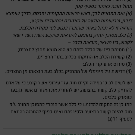
תחול חובה כאמור בסעיף קטן
(א) ואת התנאים לכך; ראש הרשות המקומית יפרסם, בדרך שימצא
לנכון, וברשומות הודעה על האזורים והמועדים שקבע;
הוראה זו לא תחול באזור שהוכרז כנגוע לפי פקודת הכלבת.
(ג) כלב מסוכן יוחזק בהתאם להוראות שיקבע השר; השר רשאי
לקבוע, בין השאר, הוראות בדבר –
(1) חסימת פיו של הכלב כזמם כשהוא מוצא מחוץ לחצרים;
(2) קשירת הכלב או החזקתו בכלוב בתוך החצרים;
(3) סירוס או עיקור הכלב;
(4) דרישת גיל מינימלי של המחזיק בכלב בעת הוצאתו מן החצרים.
יש לשים לב כי במידה וקיים חוק עזר עירוני אשר קובע כי על אדם
להחזיק כלב קשור ברצועה, יש להחריג את האזורים אשר נקבעו
כפארק כלבים
.
כמו כן זה המקום להדגיש כי כלב אשר הוכרז כמסוכן מחויב ע"פ
חוק להיות קשור ברצועה ולפיו זמם ואינו כפוף להחרגה בהתאם
לסעיף 11(ג).