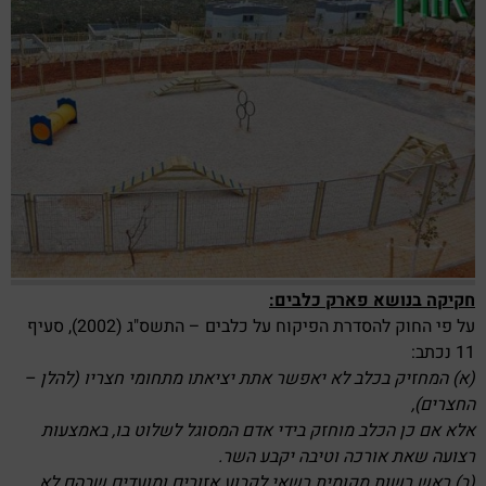
חקיקה בנושא פארק כלבים:
על פי החוק להסדרת הפיקוח על כלבים – התשס"ג (2002), סעיף
11 נכתב:
(א) המחזיק בכלב לא יאפשר אתת יציאתו מתחומי חצריו (להלן –
החצרים),
אלא אם כן הכלב מוחזק בידי אדם המסוגל לשלוט בו, באמצעות
רצועה שאת אורכה וטיבה יקבע השר.
(ב) ראש רשות מקומית רשאי לקבוע אזורים ומועדים שבהם לא