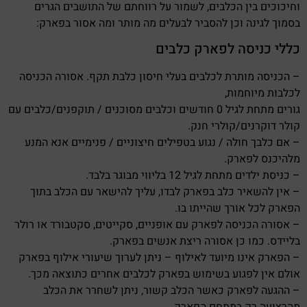
וחיכוכים בין הכלבים, לשמור על רווחתם של התושבים הגרים
בסמוך לגינה וכן להסביר לבעלים מה מותר ומה אסור בפארק:
כללי כניסה לפארק כלבים
– הכניסה מותרת לכלבים בעלי חיסון כלבת תקף. אסורה הכניסה
לכלבות מיוחמות,
גורים מתחת לגיל 0 חודשים וכלבים מסוכנים / תוקפנים/כלבים עם
קולר דוקרנים/קולרי חנק.
– אם כלבך חולה / נגוע בטפילים חיצוניים / פנימיים אנא המנע
מלהיכנס לפארק.
– כניסת ילדים מתחת לגיל 12 בליווי מבוגר בלבד.
– אין להשאיר כלב בפארק לבדו, עליך להישאר עם הכלב בתוך
הפארק לכל אורך שהייתו בו.
– אסורה הכניסה לפארק עם אופניים, סקייטים, סקטבורד או רולר
בליידס. כמו כן אסורה ריצת אנשים בפארק.
– הפארק אינו מיועד לאילוף – ניתן לערוך שיעורי אילוף בפארק
אולם אין לפגוע בשימוש בפארק לכלבים אחרים כתוצאה מכך.
– ההגעה לפארק כאשר הכלב קשור, ניתן לשחרר את הכלב