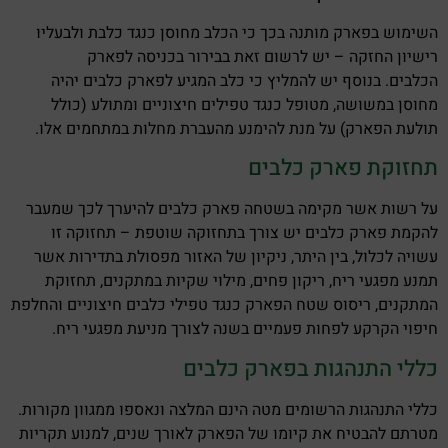
השימוש בפארק מותנה בכך כי הכלב מחוסן כנגד כלבת ולבעליו
רישיון החזקה – יש לרשום זאת בבירור בכניסה לפארק
הכלבים. בנוסף יש להמליץ כי כלב המגיע לפארק כלבים יהיה
מחוסן במשושה, מטופל כנגד טפילים חיצוניים ומתולע (כולל
תולעת הפארק) על מנת להימנע מהעברת מחלות במתחמים אלו.
תחזוקת פארק כלבים
על רשות אשר מקימה בשטחה פארק כלבים להיערך לכך שמעבר
להקמת פארק כלבים יש צורך בתחזוקה שוטפת – תחזוקה זו
עשויה לכלול, בין היתר, ניקיון של האזור מפסולת בתדירות אשר
תמנע מפגעי ריח, ריקון פחים, מילוי שקיות במתקנים, תחזוקת
המתקנים, ריסוס שטח הפארק כנגד טפילי כלבים חיצוניים והחלפת
חיפוי הקרקע לפחות פעמיים בשנה לצורך מניעת מפגעי ריח.
כללי התנהגות בפארק כלבים
כללי התנהגות הרשומים מטה הינם המלצה ונאספו ממגוון מקורות.
מטרתם להבטיח את קיומו של הפארק לאורך שנים, למנוע תקריות