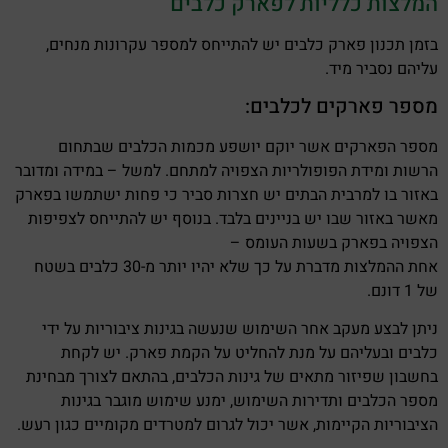
המלצות כלליות לפארק כלבים
בזמן תכנון פארק כלבים יש להתייחס למספר עקרונות מנחים,
עליהם נסביר מיד.
מספר פארקים לכלבים:
מספר הפארקים אשר יוקם יושפע מכמות הכלבים שבתחום
הרשות ומידת הפופולריות הצפויה למתחם. למשל – במידה ומדובר
באזור בו למרבית הבתים יש חצרות סביר כי פחות ישתמשו בפארק
מאשר באזור שבו יש בניינים בלבד. בנוסף יש להתייחס לצפיפות
הצפויה בפארק בשעות העומס –
אחת ההמלצות מדברת על כך שלא יהיו יותר מ-30 כלבים בשטח
של 1 דונם.
ניתן לבצע מעקב אחר השימוש שנעשה בגינות ציבוריות על ידי
כלבים ובעליהם על מנת להחליט על הקמת פארק. יש לקחת
בחשבון שפיזור מתאים של גינות הכלבים, בהתאם לצורך מבחינת
מספר הכלבים ותדירות השימוש, ימנע שימוש מוגבר בגינות
הציבוריות הקיימות, אשר יכול לגרום למטרדים מקומיים כגון רעש.