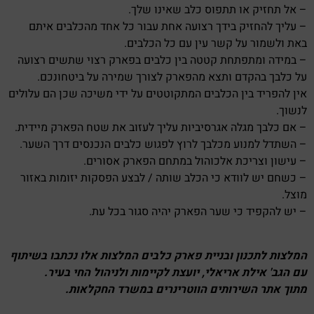
– אל תחזיק או תתפוס כלב שאינו שלך.
– עליך להחזיק בידך רצועה אחת עבור כל אחד מהכלבים איתם
באת ולשמור על קשר עין עם כל הכלבים.
– במידה ומתפתחת קטטה בין כלבים בפארק רצוי שתשים רצועה
על כלבך בהקדם ותצא מהפארק לצורך שמירה על ביטחונכם.
אין להפריד בין הכלבים המתקוטטים על ידי משיכה שכן הם עלולים
לנשוך.
– אם כלבך מגלה אגרסיביות עליך לעזוב את שטח הפארק מיידית.
– השתדל למנוע מכלבך לרוץ לפגוש כלבים הנכנסים דרך השער.
– עישון וצריכת אלכוהול במתחם הפארק אסורים.
– כשחם יש לוודא כי הכלב שותה / לבצע הפסקות יזומות באזור
מוצל.
– יש להקפיד כי שער הפארק יהיה סגור בכל עת.
המלצות לתכנון ובניית פארק כלבים המלצות אלו נכתבו בשיתוף
עם הגב' אילת אריאלי, יועצת לקיימות ולניהול החי בעיר.
מתוך אתר השירותים הווטרינרים במשרד החקלאות.