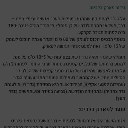
גידור פארק כלבים:
על הגדר להיות כזו שתמנע ביעילות מעבר אנשים ובעלי חיים –
דרך, מעל או מתחת לגדר. על כן מומלץ כי הגדר תהיה בגובה -180
ס"מ לפחות מגובה הקרקע.
בנוסף הבסיס יוכנס לעומק של 00 ס"מ והגדר עצמה תוכנס לעומק
של 15 ס"מ– זאת למעט אזורי הגישה לפארק.
מומלץ שהגדר תהיה גדר רשת בצפיפות של 5*10 ס"מ על מנת
למנוע בריחתם של כלבים קטנים במיוחד ועובי החומר לפחות 2 מ"מ
על מנת לאפשר עמידות של הגדר מפני קפיצות של הכלבים
הגדולים יותר. יש להתחשב בעמידות החומר ממנו עשויה הגדר
(עמידות לפגעי אקלי)(, הבידוד אשר היא מספקת (גדר רשת לעומת
גדר צמחיה) ובתחזוקה הנדרשת (צביעה במידה ומשתמשים בגדר
מעץ).
שער לפארק כלבים:
אזור השער הינו אזור מועד לבעיות – דרך השער נכנסים כלבים
בזמן שכלבים אחרים נמצאים בפארק דבר שעלול לגרום להתקהלות