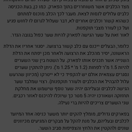
מצד הכלבים אשר משוחררים בתוך הפארק. כמו כן, בעת הכניסה
כלבים עלולים לנסות לצאת. מעבר לכך הכלב מוכנס למתחם
כשהוא קשור וכלבים אחרים לא, דבר שעלול לגרום לו לחוש פגיע
ועל כן לעורר מצבי תוקפנות.
לאור זאת על שער הגישה לפארק להיות שער כפול בגובה הגדר.
כלומר, הבעלים ייכנס עם כלב קשור ברצועה. יסגור אחריו את הדלת
הראשונה, יסיר מהכלב את הרצועה ולאחר מכן יפתח את הדלת
השנייה אשר תכניס אותו לפארק. על השטח בין שני השערים
להיות 1.5 מ"ר לפחות (1.2 מ' * 1.25 מ'). ניתן להתקין שערים
נסגרים עצמאית אולם יש להקפיד כי לא ייטרקו (מכיוון שהרעש
עלול להבהיל את הכלבים ולעורר תוקפנות). רצוי שמלבד שער
הגישה לכלבים ובעליהם יהיה שער נוסף שישמש את מחלקת
תחזוקה ושאורכו יהיה 5 מטר כך שיוכלו להיכנס לאזור רכבים.
שני השערים צריכים להיות ברי נעילה.
בפארקים גדולים, מומלץ להקים יותר משער כניסה אחד המיועד
לכלבים ובעליהם, על מנת להקל על מבקרים המגיעים מכיוונים
שונים ולהקטין את הלחץ והצפיפות סביב השער.