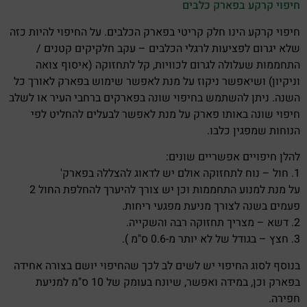
חיפוי קרקע בפארק כלבים
חיפוי קרקע הינו חלק קריטי בפארק הכלבים. על החיפוי להיות כזה
שלא יגרום לפציעות לרגלי הכלבים – עקב חלקיקים קטנים /
התחממות שעלולה לגרום לכוויות, קל לתחזוקה (איסוף צואה
וניקיון) ושיאפשר ניקוז על מנת לאפשר שימוש בפארק לאורך כל
השנה. ניתן להשתמש בחיפוי שונה בפארקים ברחבי העיר או לשלב
חיפוי שונה באותו פארק על מנת לאפשר לבעלים להחליט לפי
הנוחות שמפגין כלבו.
להלן חיפויים אפשריים שונים:
1. חול – נוח לתחזוקה אולם יש לדאוג להצללה בפארק'
על מנת למנוע התחממות וכן יש צורך להיערך להחלפת החול 2
פעמים בשנה לצורך מניעת מפגעי ריחות.
2. דשא – מצריך תחזוקה רבה והשקייה.
3. חצץ – בגודל של לא יותר מ-0.6 ס"מ ).
בנוסף לסוג החיפוי יש לשים לב לכך שהחיפוי יושם בצורה אחידה
בפארק וכן, במידה ואפשר, שיונח בעומק של 10 ס"מ למניעת
חפירה.