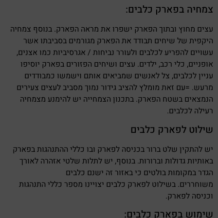
צמחיה בפארק כלבים:
עצים מחוץ ובתוך הפארק ישפרו את מראה הפארק. בנוסף צמחיה
היקפית של שיחים תבודד את הפארק מגורמים בסביבתו אשר
עשויים להפריע לכלבים ולעורר נביחות / אגרסיביות כמו אצנים,
אופניים, כלי רכב, ילדים. עצים ושיחים הפזורים בפארק יוסיפו
עניין לכלבים, צל לאנשים שמביאים אותם וישמשו כמבודדים
מרעש. =עם זאת מומלץ להציב גידור נמוך מסביב לעצים צעירים
הנמצאים בשטח הפארק. בתכנון הצמחייה יש להימנע מצמחיה
רעילה לכלבים.
שילוט לפארק כלבים
יש להתקין שלט ברור בכניסה לפארק ובו כללי ההתנהגות בפארק
באותיות גדולות וברורות. בנוסף, יש לתלות שלטי אזהרה לאורך
הגדר במקומות בולטים כי באזור זה ישנם כלבים
משוחררים. בשילוט לפארק כלבים יצויינו מספר כללי התנהגות
וכניסה לפארק.
שימוש בפארק כלבים: