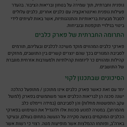
גופנית וחברתית,
תוך שמירה על בטחון ובריאות הציבור. בהעדר
פעילות גופנית ואינטראקציה עם כלבים אחרים, כלבים עלולים
לסבול מבעיות בריאותיות והתנהגותיות, אשר באות לעיתים לידי
ביטוי בגילויי תוקפנות ובנביחות.
התרומה החברתית של פארק כלבים
פארקי כלבים המהווים מוקד משיכה לכלבים ובעליהם, תורמים
לסביבת המגורים בכך שהם יוצרים קשרים בין התושבים, מחזקים
קהילות ומהווים כר ליוזמות קהילתיות ולמעורבות אזרחית מוגברת
של התושבים.
הסיכונים שבתכנון לקוי
יחד עם זאת כאשר פארק כלבים אינו מתוכנן / מתופעל כהלכה
ישנה סכנה הן לבריאות הכלבים אשר משתמשים בפארק (למשל
עקב התפשטות מחלות) והן לסביבתם (במידה ויימלט כלב
מהמרחב). במטרה למנוע סכנות אלו ולהגדיל את השימוש בפארקי
הכלבים המוקמים בוצעה סקירה על הנעשה בתחום בעולם, ובעיקר
בארה"ב, ופותחו ההמלצות אשר מופיעות מטה. רצוי כי רשות אשר