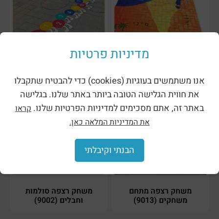
מדיניות פרטיות
משחק רצפה מפת ישראל
משחק רצפה מרבה רגליים
(9016)
(9012)
אנו משתמשים בעוגיות (cookies) כדי להבטיח שתקבלו
את חווית הגלישה הטובה ביותר באתר שלנו. בגלישה
באתר זה, אתם מסכימים למדיניות הפרטיות שלנו.
קראו
את המדיניות המלאה כאן.
הבנתי וקיבלתי
משחק רצפה מתחם
משחק רצפה סולמות
משחקים (9013)
וחבלים (9002)