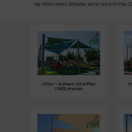
פתרונות ההצללה שלנו מתוכננים במיוחד לעמוד בתנאי מזג האוויר בישראל, תוך הקפדה על תקני בטיחות מחמירים (תקן 1498), עמידות גבוהה ועיצוב שמשתלב באופן הרמוני עם
ה
הצללות לגני משחקים – הצללה
מפרשים (1952)