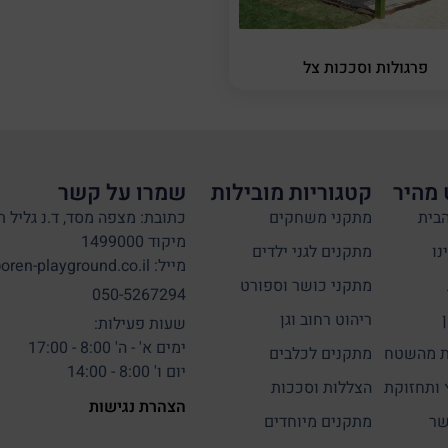
פרגולות וסככות צל
 מהיר
קטגוריות מובילות
שמרו על קשר
בית
מתקני משחקים
כתובת: מצפה מסד, ד.נ גליל ת
מיקוד 1499000
נו
מתקנים לגני ילדים
מייל: info@oren-playground.co.il
מתקני כושר וספורט
050-5267294
ריהוט רחוב וגן
שעות פעילות:
ימים א' - ה' 8:00 - 17:00
 מהשטח
מתקנים לכלבים
יום ו' 8:00 - 14:00
 ותחזוקת
הצללות וסככות
הצהרת נגישות
שר
מתקנים מיוחדים