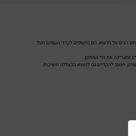
סתם רצים על הדשא, הם נחשפים לקרני השמש מעל
ם ומעריכה את חיי המתקן.
שנים, חשוב להקדיש גם לנושא ההצללה חשיבות.