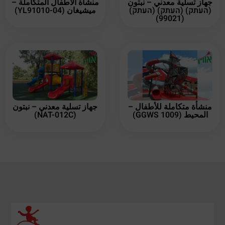
جهاز تسلية معدني – نبتون
منشأة الأطفال المتكاملة –
(העתק) (העתק) (העתק)
ميشيغان (YL91010-04)
(99021)
منشأة متكاملة للأطفال –
جهاز تسلية معدني – نبتون
المحيط (GGWS 1009)
(NAT-012C)