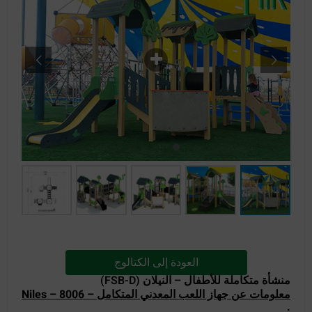
العودة إلى الكتالوج
منشأة متكاملة للأطفال – النيلان (FSB-D)
معلومات عن جهاز اللعب المعدني المتكامل – Niles – 8006
: