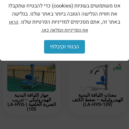
אנו משתמשים בעוגיות (cookies) כדי להבטיח שתקבלו
את חווית הגלישה הטובה ביותר באתר שלנו. בגלישה
באתר זה, אתם מסכימים למדיניות הפרטיות שלנו.
קראו
את המדיניות המלאה כאן.
معدات اللياقة البدنية
معدات اللياقة البدنية
الهيدروليكية – ضغط الساق
الهيدروليكية – ضغط الساق
(העתק) (העתק) (העתק)
(העתק) (LA-HYD-114)
(העתק) (LA-HYD-112)
הבנתי וקיבלתי
معدات اللياقة البدنية
جهاز اللياقة البدنية
الهيدروليكية – ضغط الكتف
الهيدروليكي – تدريب
(LA-HYD-109)
الضربة الخلفية (LA-HYD-
105)