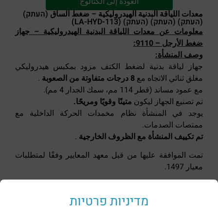
العودة إلى الكتالوج
معدات اللياقة البدنية الهيدروليكية – ضغط الساق (העתק)
(העתק) (העתק) (העתק) (LA-HYD-113)
معلومات عن معدات اللياقة البدنية الهيدروليكية – جهاز
ضغط الأرجل – 9110:
وصف المنشأة:
جهاز لياقة بدنية لضغط الكتف مزود بمكبس هيدروليكي
مغلق ثنائي الاتجاه مع
8 درجات متفاوتة من الصعوبة
.
مع عمود مساند (قطر 114 مم، سمك الجدار 4 مم).
تم تصنيع الجهاز ليكون
متينًا وقويًا ومريحًا.
يوجد في المنشأة نظام مخمدات الحركة الداخلية مع
ممتصات الصدمات.
تم تكييف المنشأة مع الظروف الخارجية
.
تمت الموافقة عليها من قبل معهد المعايير وفقًا لمتطلبات
معيار 1497.
מדיניות פרטיות
منتجات ذات صله