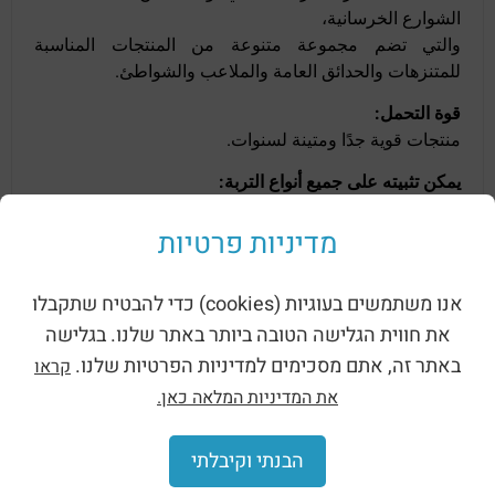
الشوارع الخرسانية،
والتي تضم مجموعة متنوعة من المنتجات المناسبة
للمتنزهات والحدائق العامة والملاعب والشواطئ.
قوة التحمل:
منتجات قوية جدًا ومتينة لسنوات.
يمكن تثبيته على جميع أنواع التربة:
التربة / الرمل / الحصى / الحجر المتشابك / الخرسانة
وغيرها.
מדיניות פרטיות
אנו משתמשים בעוגיות (cookies) כדי להבטיח שתקבלו
منتجات ذات صله
את חווית הגלישה הטובה ביותר באתר שלנו. בגלישה
באתר זה, אתם מסכימים למדיניות הפרטיות שלנו.
קראו
את המדיניות המלאה כאן.
הבנתי וקיבלתי
رصف خرساني سداسي مع
الأسفلت الخرساني المربع
غطاء (3541)
ذو الملمس (3540)