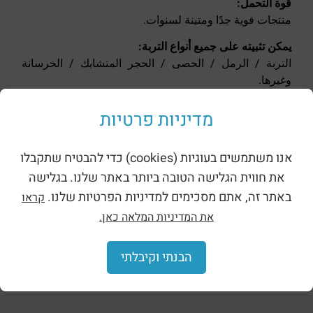
قوة التحمل:
منتجات قوية جدًا ومتينة لسنوات.
يمكن تثبيته على جميع أنواع التربة:
التربة / الرمل / الحصى / الحجر المتشابك / الخرسانة
وغيرها.
מדיניות פרטיות
منتجات ذات صله
אנו משתמשים בעוגיות (cookies) כדי להבטיח שתקבלו
את חווית הגלישה הטובה ביותר באתר שלנו. בגלישה
באתר זה, אתם מסכימים למדיניות הפרטיות שלנו.
קראו
את המדיניות המלאה כאן.
زارع خرساني مربع كبير
زارع خرساني مربع مع
(3582)
الملمس (3581)
הבנתי וקיבלתי