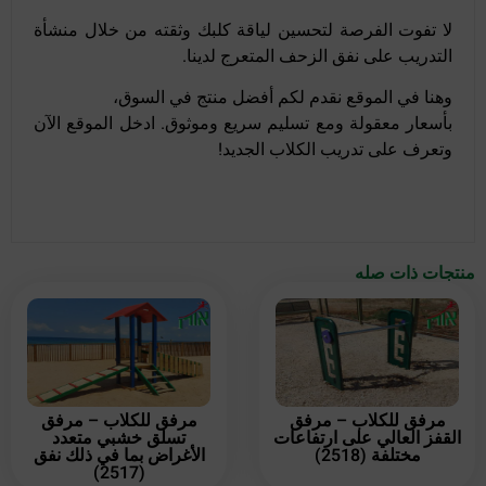
لا تفوت الفرصة لتحسين لياقة كلبك وثقته من خلال منشأة
التدريب على نفق الزحف المتعرج لدينا.
وهنا في الموقع نقدم لكم أفضل منتج في السوق،
بأسعار معقولة ومع تسليم سريع وموثوق. ادخل الموقع الآن
وتعرف على تدريب الكلاب الجديد!
منتجات ذات صله
مرفق للكلاب – مرفق
مرفق للكلاب – مرفق
القفز العالي على ارتفاعات
تسلق خشبي متعدد
مختلفة (2518)
الأغراض بما في ذلك نفق
(2517)