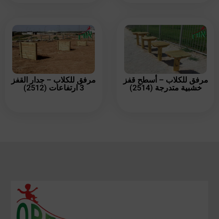
مرفق للكلاب – أسطح قفز
مرفق للكلاب – جدار القفز
خشبية متدرجة (2514)
3 ارتفاعات (2512)