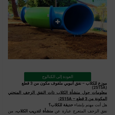
العودة إلى الكتالوج
موزع للكلاب – نفق أنبوبي ملفوف مكون من 3 قطع
(2515A)
معلومات حول منشأة الكلاب ذات النفق الزحف المنحني
المكونة من 3 قطع – 2515A:
هل أنت مهتم بإنشاء
حديقة للكلاب؟
نفق الزحف المتعرج عبارة عن
منشأة لتدريب الكلاب،
من