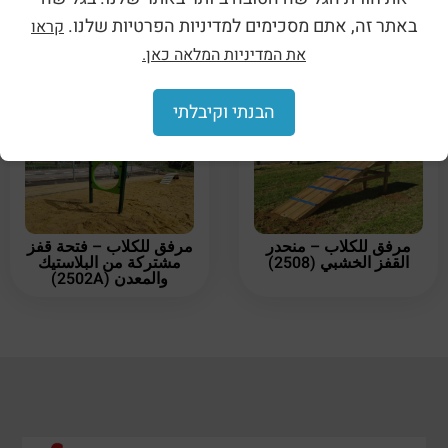
באתר זה, אתם מסכימים למדיניות הפרטיות שלנו.
קראו
جهاز للكلاب – حلقات القفز
مرفق للكلاب – جدار القفز
(2513A)
مصنوع من الخشب (2510)
את המדיניות המלאה כאן.
הבנתי וקיבלתי
مرفق للكلاب – منحدر
مرفق للكلاب – فتحة قفز
القفز الخشبي (2508)
مشتركة من البلاستيك
والمعدن (2502A)