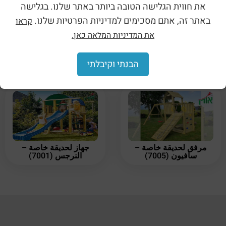
את חווית הגלישה הטובה ביותר באתר שלנו. בגלישה
באתר זה, אתם מסכימים למדיניות הפרטיות שלנו.
קראו
את המדיניות המלאה כאן.
جهاز لحديقة خاصة –
مرفق لحديقة خاصة –
بنفسجي (7009)
القطيفة (7006)
הבנתי וקיבלתי
مرفق لحديقة خاصة –
جهاز لحديقة خاصة –
سافيون (7005)
النرجس (7001)