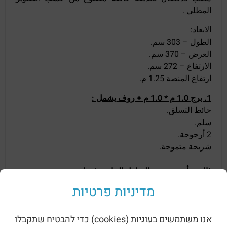
المطلي .
الابعاد:
الطول – 303 سم.
العرض – 370 سم.
الارتفاع – 272 سم.
ارتفاع المنصة 1.25 م.
1. برج 1.0 م * 1.0 م + روف يشمل :
حائط التسلق.
سلم.
2 أرجوحة.
شريحة متموجة.
*المنشأة مخصصة للمنازل الخاصة فقط.
מדיניות פרטיות
منتجات ذات صله
אנו משתמשים בעוגיות (cookies) כדי להבטיח שתקבלו