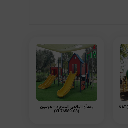
منشأة متكاملة للأطفال – زوزتان (NAT-
منشأة الملاهي المعدنية – عجمون
(YL76589-03)