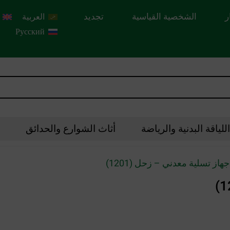
ر
الشخصية القياسية
تجديد
العربية
Русский
لياقة البدنية والرياضة
أثاث الشوارع والحدائق
هاز تسلية معدني – زحل (1201)