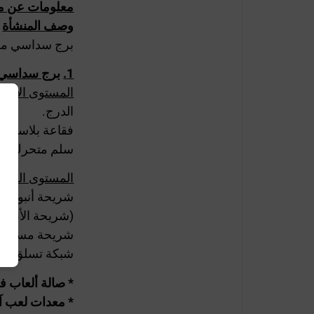
معلومات عن ملع
وصف المنشأة
برج سداسي مع
1.
برج سداسي 
المستوى الأدنى
الدرج.
فقاعة بلاستيكي
سلم متحرك إل
المستوى العلو
شريحة أنبوبية مكو
(شريحة الأنبوب 3 أجزاء منحنية وفتحة الخر
شريحة مستقيم
شبكة تسلق الح
* صالة ألعاب ف
* معدات لعب آم