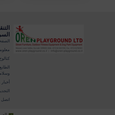
التنق
السر
الصفحة
معلوما
كتالوج
الطابع
وسلامة
أخبار 
التجدي
اتصل ب
العرب