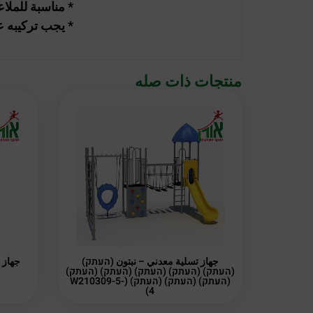
* مناسبة للملا
* يجب تركيبه
منتجات ذات صله
جهاز تسلية معدني – نبتون (העתק)
(העתק) (העתק) (העתק) (העתק) (העתק)
(העתק) (העתק) (העתק) (W210309-5-
4)