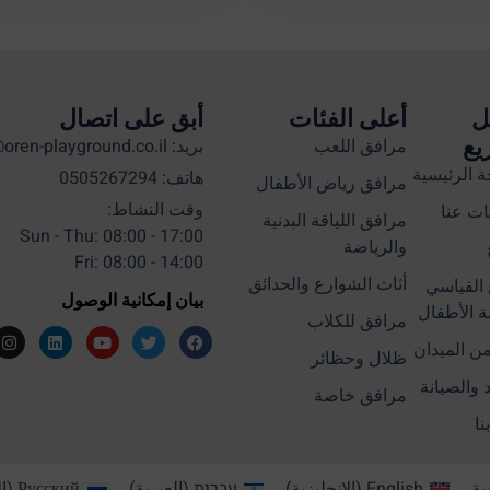
ل
أعلى الفئات
أبق على اتصال
يع
مرافق اللعب
بريد: info@oren-playground.co.il
 الرئيسية
هاتف: 0505267294
مرافق رياض الأطفال
وقت النشاط:
ت عنا
مرافق اللياقة البدنية
Sun - Thu: 08:00 - 17:00
والرياضة
Fri: 08:00 - 14:00
أثاث الشوارع والحدائق
 القياسي
بيان إمكانية الوصول
 الأطفال
مرافق للكلاب
من الميدان
ظلال وحظائر
د والصيانة
مرافق خاصة
نا
ية
English
(
الإنجليزية
)
עברית
(
العبرية
)
Русский
(
ا