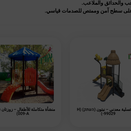
عب والحدائق والملاعب.
 على سطح آمن وممتص للصدمات قياسي.
جهاز تسلية معدني – نبتون (העתק) (H
009-A)
-99029)