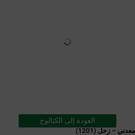
العودة إلى الكتالوج
دني – زحل (1201)