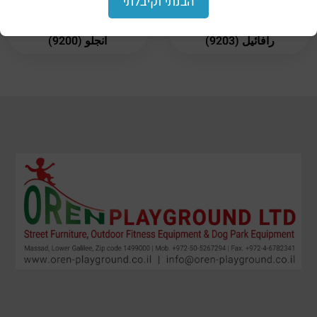
הבנתי וקיבלתי
جهاز نينجا للحديقة –
جهاز نينجا للحديقة – مايكل
رافائيل (9203)
أنجلو (9200)