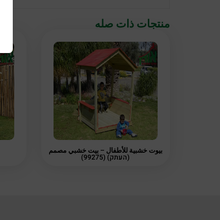
منتجات ذات صله
بيوت خشبية للأطفال – بيت خشبي مصمم
(העתק) (99275)