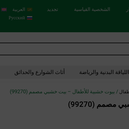
ر
الشخصية القياسية
تجديد
العربية
Русский
لياقة البدنية والرياضة
أثاث الشوارع والحدائق
/ بيوت خشبية للأطفال – بيت خشبي مصمم (99270)
طفال
صمم (99270)