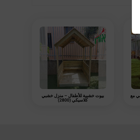
ي مع
بيوت خشبية للأطفال – منزل خشبي
كلاسيكي (2800)