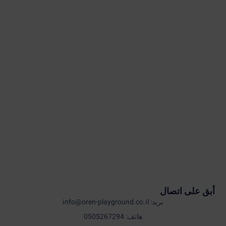
أبق على اتصال
بريد: info@oren-playground.co.il
هاتف: 0505267294