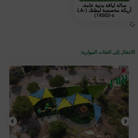
صالة لياقة بدنية عامة،
أريكة مخصصة لبطنك (LA-
14503-s)
الانتقال إلى الفئات الموازية: