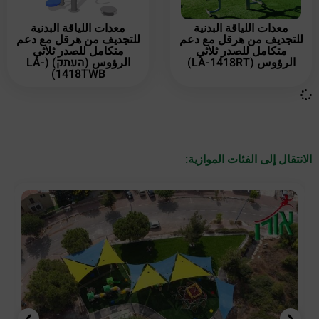
معدات اللياقة البدنية
معدات اللياقة البدنية
للتجديف من هرقل مع دعم
للتجديف من هرقل مع دعم
متكامل للصدر ثلاثي
متكامل للصدر ثلاثي
الرؤوس (LA-1418RT)
الرؤوس (העתק) (LA-
1418TWB)
الانتقال إلى الفئات الموازية: