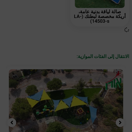
صالة لياقة بدنية عامة،
أريكة مخصصة لبطنك (LA-
14503-s)
الانتقال إلى الفئات الموازية: