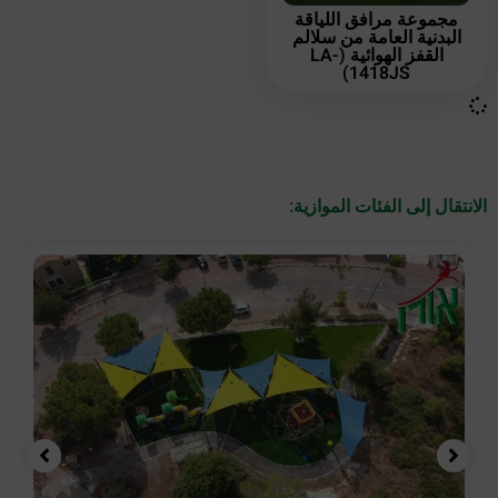
مجموعة مرافق اللياقة
البدنية العامة من سلالم
القفز الهوائية (LA-
1418JS)
الانتقال إلى الفئات الموازية: