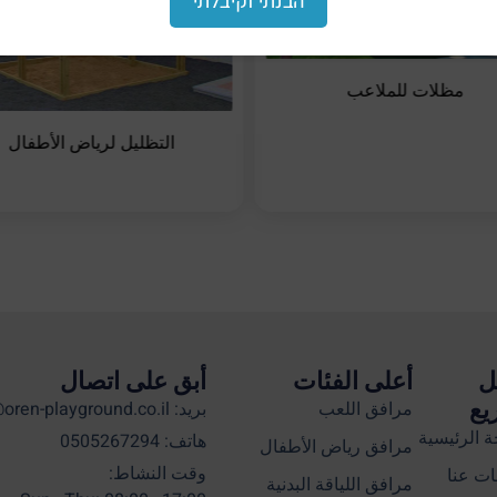
הבנתי וקיבלתי
مظلات للملاعب
التظليل لرياض الأطفال
ل
أعلى الفئات
أبق على اتصال
يع
مرافق اللعب
بريد: info@oren-playground.co.il
 الرئيسية
هاتف: 0505267294
مرافق رياض الأطفال
وقت النشاط:
ت عنا
مرافق اللياقة البدنية