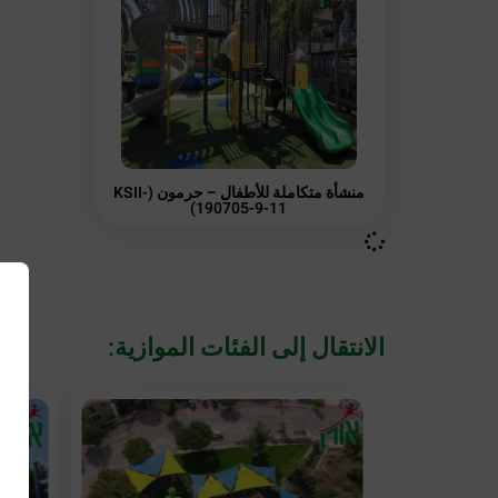
منشأة متكاملة للأطفال – حرمون (KSII-
190705-9-11)
الانتقال إلى الفئات الموازية: