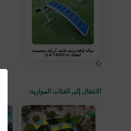
صالة لياقة بدنية عامة، أريكة مخصصة
لبطنك (LA-14503-s)
الانتقال إلى الفئات الموازية: