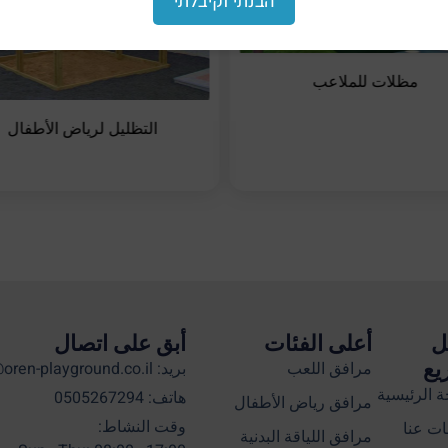
הבנתי וקיבלתי
مظلات للملاعب
التظليل لرياض الأطفال
ل
أعلى الفئات
أبق على اتصال
يع
مرافق اللعب
بريد: info@oren-playground.co.il
 الرئيسية
هاتف: 0505267294
مرافق رياض الأطفال
وقت النشاط:
ت عنا
مرافق اللياقة البدنية