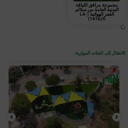
مجموعة مرافق اللياقة
البدنية العامة من سلالم
القفز الهوائية (LA-
1418JS)
الانتقال إلى الفئات الموازية: