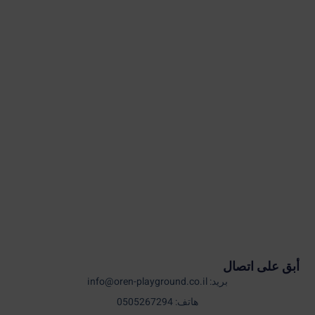
أبق على اتصال
بريد: info@oren-playground.co.il
هاتف: 0505267294