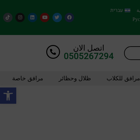
ة
עברית
Ру
اتصل الان
0505267294
مرافق للكلاب
ظلال وحظائر
مرافق خاصة
oolbar