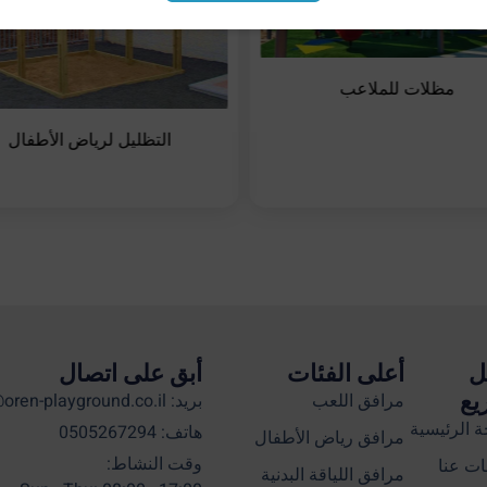
مظلات للملاعب
التظليل لرياض الأطفال
ل
أعلى الفئات
أبق على اتصال
يع
مرافق اللعب
بريد: info@oren-playground.co.il
 الرئيسية
هاتف: 0505267294
مرافق رياض الأطفال
وقت النشاط:
ت عنا
مرافق اللياقة البدنية