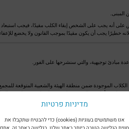
ينص على أنه يجب على الشخص إبقاء الكلب مقيدًا، فيجب استبعا
ه خطيرًا يجب أن يكون مقيدًا بموجب القانون ولا يخضع للإعفاء وفقًا 
دة مبادئ توجيهية، والتي سنشرحها على الفور.
 الكلاب الموجودة ضمن منطقة الهيئة والشعبية المتوقعة للمجمع
ا عدد أقل من المتنزه مقارنة بمنطقة لا يوجد بها سوى المباني
 –
מדיניות פרטיות
 دونم واحد عن 30 كلباً.
אנו משתמשים בעוגיות (cookies) כדי להבטיח שתקבלו את
ل الكلاب وأصحابها لاتخاذ القرار بإنشاء حديقة. ويجب أن يؤخذ ف
חווית הגלישה הטובה ביותר באתר שלנו. בגלישה באתר זה, אתם
خدام، سيمنع زيادة استخدام الحدائق العامة القائمة، مما قد يسب