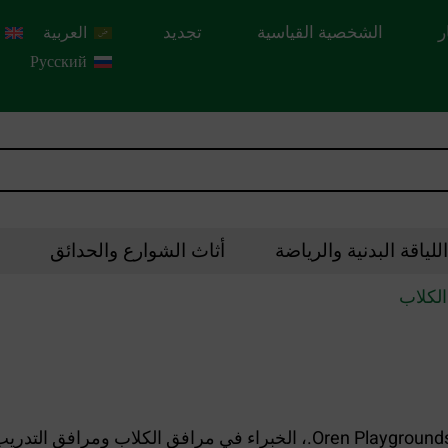
ر
الشخصية القياسية
تجديد
العربية
Русский
لياقة البدنية والرياضة
أثاث الشوارع والحدائق
لكلاب
توصيات للتخطيط لحديقة الكلاب من شركة Oren Playgrounds Ltd.، الخبراء ف