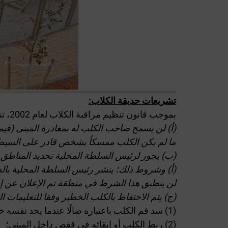
تشريعات حديقة الكلاب:
بموجب قانون تنظيم مراقبة الكلاب لعام 2002، تنص المادة 11 على ما يلي:
(أ) لن يسمح صاحب الكلب له بمغادرة المبنى (فيما
ما لم يكن الكلب ممسكاً بشخص قادر على السيطرة
(ب) يجوز لرئيس السلطة المحلية تحديد المناطق وا
(أ) وشروط ذلك؛ ينشر رئيس السلطة المحلية بالطر
لن ينطبق هذا الشرط في منطقة تم الإعلان عن إصاب
(ج) يتم الاحتفاظ بالكلب الخطير وفقا للتعليمات ا
(1) سد فم الكلب باعتباره ضالًا عندما يجد نفسه خارج المبنى؛
(2) ربط الكلب أو إبقائه في قفص داخل المبنى؛