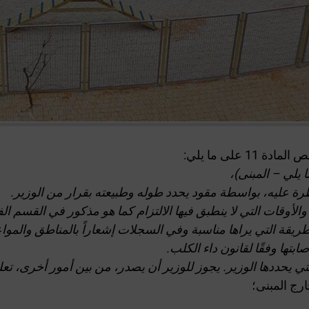
 يلي – المبنى)،
 عليه، بواسطة مقود يحدد طوله وطبيعته بقرار من الوزير.
لأوقات التي لا ينطبق فيها الالتزام كما هو مذكور في القسم ا
يقة التي يراها مناسبة وفي السجلات إشعاراً بالمناطق والمواعي
تها وفقًا لقانون داء الكلب.
لتي يحددها الوزير. يجوز للوزير أن يصدر، من بين أمور أخرى، ت