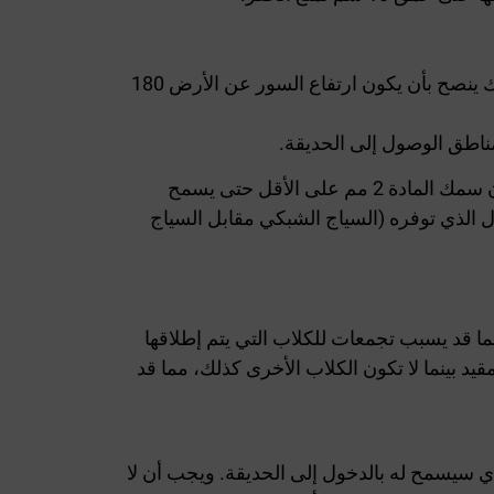
يجب أن يكون السياج بحيث يمنع بشكل فعال مرور الأشخاص والحيوانات – من خلال السياج أو فوقه أو تحته. لذلك ينصح بأن يكون ارتفاع السور عن الأرض 180
يوصى بأن يكون السور عبارة عن سياج شبكي بكثافة 5*10 سم وذلك لمنع هروب الكلاب الصغيرة خاصة وأن يكون سمك المادة 2 مم على الأقل حتى يسمح
ل الذي توفره (السياج الشبكي مقابل السياج
ا قد يسبب تجمعات للكلاب التي يتم إطلاقها
يد بينما لا تكون الكلاب الأخرى كذلك، مما قد
ذي سيسمح له بالدخول إلى الحديقة. ويجب أن لا