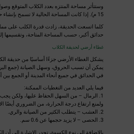
15 م). إذا كانت المساحة الحالية لا تسمح بإنشاء حديقة للكلاب بهذا الحجم، فيمكن إنشاء حديقة أصغر للكلاب وفقًا للمساحة المتوفرة لدى البلدية.
كلما اتسعت الحديقة، زادت قدرة الكلب على ممار
حدائق أكبر، حسب المساحة المتاحة، وتقسيمها إل
غطاء أرضي لحديقة الكلاب
يشكل الغطاء الأرضي جزءًا أساسيًا من حديقة الك
يمكن أن تسبب الحروق، وسهل الصيانة (جمع البرا
في الحدائق في جميع أنحاء المدينة أو الجمع بين أ
فيما يلي العديد من التغطيات الممكنة:
1. الرمال – من السهل الحفاظ عليها، ولكن يجب الحرص على توفير الظل في الحديقة.
ولمنع ارتفاع درجة الحرارة، من الضروري أيضًا ال
2. العشب – يتطلب الكثير من الصيانة والري.
3. الحصى – لا يزيد حجمها عن 0.6 سم.
بالإضافة إلى نوع الكسوة، تجدر الإشارة إلى أن الكسوة 