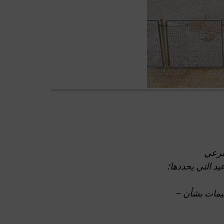
لفرعي
د التي يحددها؛
عليمات بشأن –