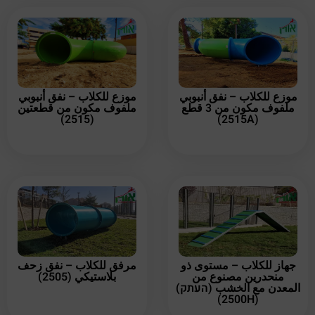
موزع للكلاب – نفق أنبوبي
موزع للكلاب – نفق أنبوبي
ملفوف مكون من 3 قطع
ملفوف مكون من قطعتين
(2515)
(2515A)
جهاز للكلاب – مستوى ذو
مرفق للكلاب – نفق زحف
منحدرين مصنوع من
بلاستيكي (2505)
المعدن مع الخشب (העתק)
(2500H)