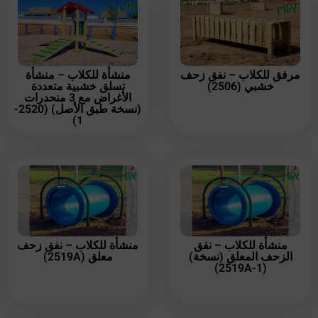
مرفق للكلاب – نفق زحف
منشأة للكلاب – منشأة
خشبي (2506)
تسلق خشبية متعددة
الأغراض مع 3 منحدرات
(نسخة طبق الأصل) (2520-
1)
منشأة للكلاب – نفق
منشأة للكلاب – نفق زحف
الزحف المعلق (نسخة)
معلق (2519A)
(2519A-1)