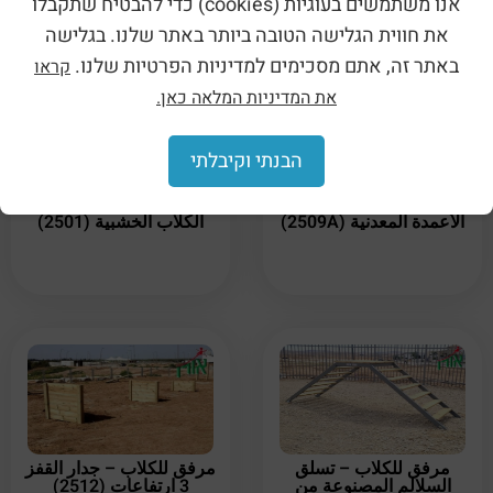
אנו משתמשים בעוגיות (cookies) כדי להבטיח שתקבלו
את חווית הגלישה הטובה ביותר באתר שלנו. בגלישה
באתר זה, אתם מסכימים למדיניות הפרטיות שלנו.
קראו
את המדיניות המלאה כאן.
הבנתי וקיבלתי
مرفق للكلاب – الانتقال بين
مرفق للكلاب – بيوت
الأعمدة المعدنية (2509A)
الكلاب الخشبية (2501)
مرفق للكلاب – تسلق
مرفق للكلاب – جدار القفز
السلالم المصنوعة من
3 ارتفاعات (2512)