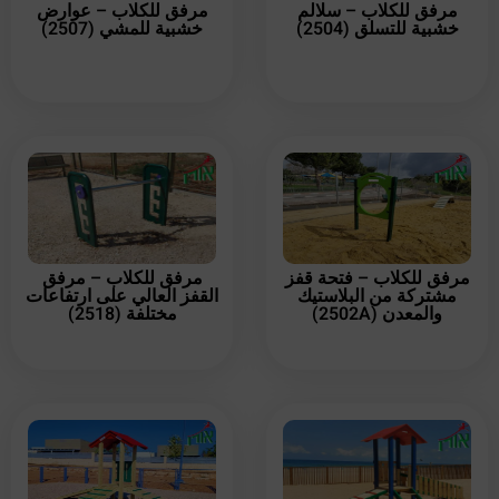
مرفق للكلاب – سلالم
مرفق للكلاب – عوارض
خشبية للتسلق (2504)
خشبية للمشي (2507)
مرفق للكلاب – فتحة قفز
مرفق للكلاب – مرفق
مشتركة من البلاستيك
القفز العالي على ارتفاعات
والمعدن (2502A)
مختلفة (2518)