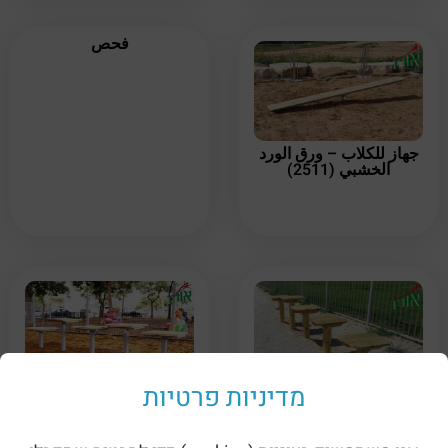
فحص
جهاز للكلاب – ورق الورد
الخشبي (2511)
מדיניות פרטיות
مرفق للكلاب – أسطح قفز
مرفق للكلاب – أسطح قفز
خشبية متدرجة (2514)
متداخلة مصنوعة من
الخشب والمعدن (2514A)