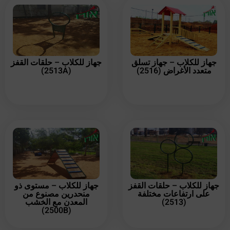
جهاز للكلاب – جهاز تسلق
جهاز للكلاب – حلقات القفز
متعدد الأغراض (2516)
(2513A)
جهاز للكلاب – حلقات القفز
جهاز للكلاب – مستوى ذو
على ارتفاعات مختلفة
منحدرين مصنوع من
(2513)
المعدن مع الخشب
(2500B)