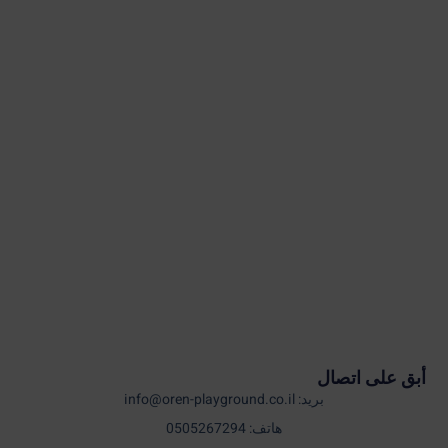
أبق على اتصال
بريد: info@oren-playground.co.il
هاتف: 0505267294