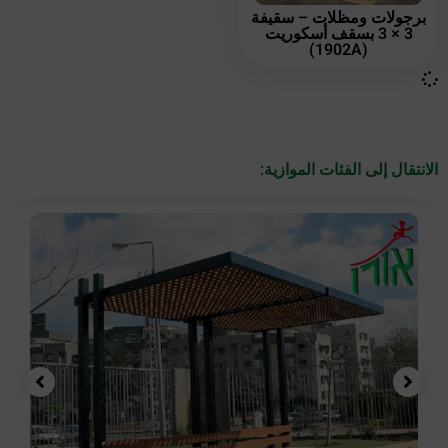
برجولات ومظلات – سقيفة
3 × 3 بسقف أسكوريت
(1902A)
الانتقال إلى الفئات الموازية: