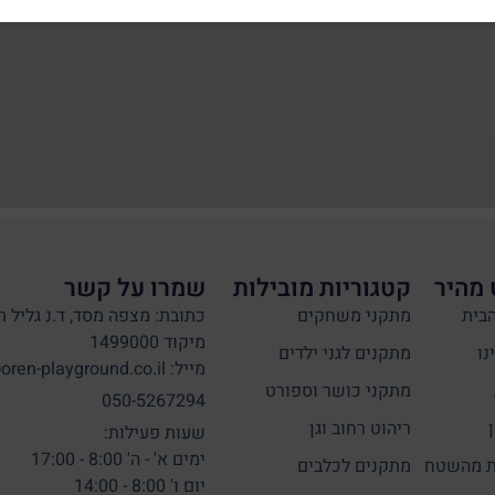
 מהיר
קטגוריות מובילות
שמרו על קשר
בית
מתקני משחקים
כתובת: מצפה מסד, ד.נ גליל ת
מיקוד 1499000
נו
מתקנים לגני ילדים
מייל: info@oren-playground.co.il
מתקני כושר וספורט
050-5267294
ריהוט רחוב וגן
שעות פעילות:
ימים א' - ה' 8:00 - 17:00
 מהשטח
מתקנים לכלבים
יום ו' 8:00 - 14:00