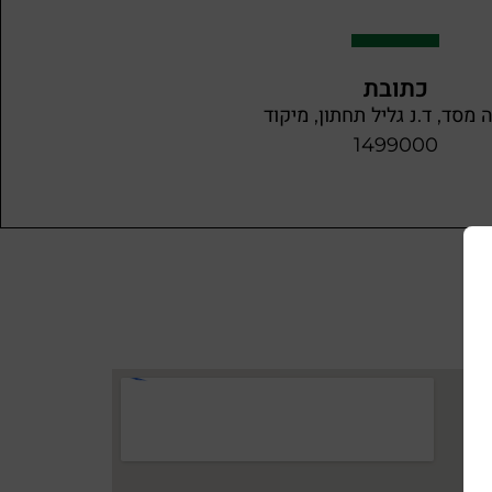
כתובת
מסד, ד.נ גליל תחתון, מיקוד
1499000