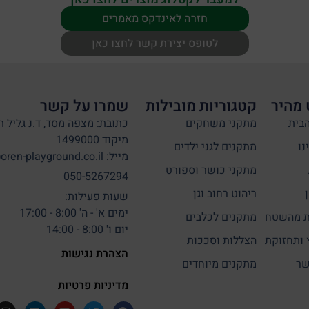
חזרה לאינדקס מאמרים
לטופס יצירת קשר לחצו כאן
 מהיר
קטגוריות מובילות
שמרו על קשר
בית
מתקני משחקים
כתובת: מצפה מסד, ד.נ גליל ת
מיקוד 1499000
נו
מתקנים לגני ילדים
מייל: info@oren-playground.co.il
מתקני כושר וספורט
050-5267294
ריהוט רחוב וגן
שעות פעילות:
ימים א' - ה' 8:00 - 17:00
 מהשטח
מתקנים לכלבים
יום ו' 8:00 - 14:00
 ותחזוקת
הצללות וסככות
הצהרת נגישות
שר
מתקנים מיוחדים
מדיניות פרטיות