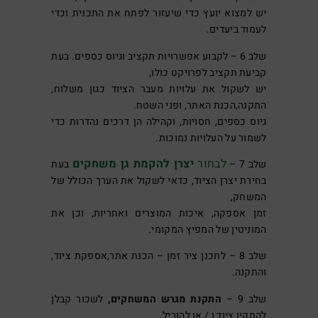
יש למצוא יועץ כדי שיעזור לפתח את התכנית וכדי
לעמוד ביעדים.
שלב 6 – לקבוע אפשרויות תקציב וגיוס כספים. בעת
קביעת תקציב לפרויקט כולו,
יש לשקול את עלויות מעבר הציוד כגון משלוח,
התקנה,הכנת האתר, ופני השטח.
גיוס כספים, חסויות, וקהילה הן דרכים נהדרות כדי
לשמור על העלויות נמוכות.
לבחור
יצרן להקמת גן משחקים
שלב 7 –
בעת
בחירת יצרן הציוד, כדאי לשקול את הערך הכולל של
המשחק,
זמן אספקה, איכות המוצרים ואחריות, וכן את
המוניטין של המפיץ המקומי.
שלב 8 – לתכנן ציר זמן – הכנת אתר,אספקת ציוד,
והתקנה.
שלב 9 –
התקנת מגרש המשחקים,
לשכור קבלן
להתקין ציוד ו / או להוביל.