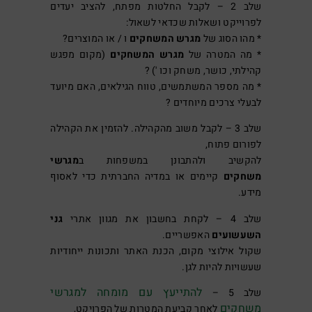
שלב 2 – לקבל החלטות מפתח, להציב יעדים
לפרוייקט ושאלות שכדאי לשאול:
* מהו הסוג של
מגרש המשחקים
ו / או המוצרים?
* מה המטרה של
מגרש המשחקים
(מקום מפגש
קהילתי, כושר, משחק וכו ') ?
* מה מספר המשתמשים, טווח הגילאים, האם מיועד
לבעלי צרכים מיוחדים ?
שלב 3 – לקבל משוב מהקהילה. להזמין את הקהילה
לפורום פתוח,
להקשיב ולהתבונן במשפחות ב
מגרשי
משחקים
קיימים או במדיה החברתית כדי לאסוף
מידע.
שלב 4 – לקחת בחשבון את מגוון אתרי
גני
השעשועים
האפשריים.
שקול אילוצי מקום, הכנת האתר ותכונות ייחודיות
שעשויות להיות לגן.
להתייעץ עם מומחה למגרשי
שלב 5 –
משחקים
לאחר קביעת המטרות של הפרויקט,